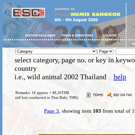
select category, page no. or key in keywo
country
i.e., wild animal 2002 Thailand
help
Remarks: 1€ approx = 48.20THB
(all lots conducted in Thai Baht, THB)
Page 3
, showing item
103
from total of 