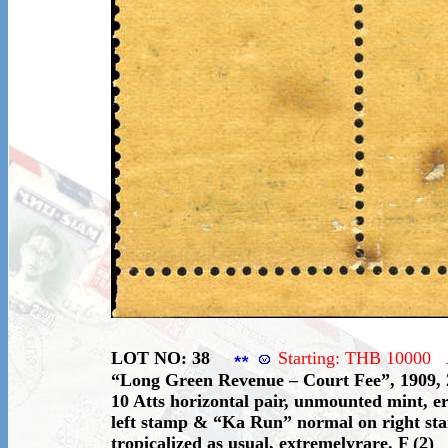
LOT NO: 38
Starting: THB 10000
“Long Green Revenue – Court Fee”, 1909, 
10 Atts horizontal pair, unmounted mint, 
left stamp & “Ka Run” normal on right sta
tropicalized as usual, extremelyrare. F (2)