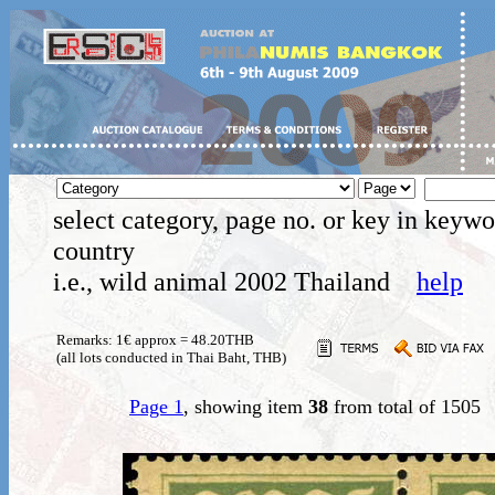
select category, page no. or key in keywo
country
i.e., wild animal 2002 Thailand
help
Remarks: 1€ approx = 48.20THB
(all lots conducted in Thai Baht, THB)
Page 1
, showing item
38
from total of 1505